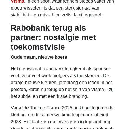
Visma
. In een sport waar renners steeds vaker van
ploeg wisselen, is dat een sterk signaal van
stabiliteit – en misschien zelfs: familiegevoel.
Rabobank terug als
partner: nostalgie met
toekomstvisie
Oude naam, nieuwe koers
Het nieuws dat Rabobank terugkeert als sponsor
voelt voor veel wielervolgers als thuiskomen. De
oranje-blauwe kleuren, jarenlang een icoon in het
peloton, keren nu terug op het shirt van Visma – zij
het subtiel en met een frisse branding.
Vanaf de Tour de France 2025 prijkt het logo op de
kleding, en de samenwerking loopt door tot eind
2028. Het laat zien dat investeren in topsport nog
steeds aantrekkelijk is voor grote merken, zéker als