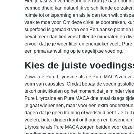
Heb je last van vermoeidheid en kun je daardoor nie
vermoeidheid kan natuurlijk verschillende oorzake
ruimte tot ontspanning en als je dan toch wilt onts
vaak te moe voor. Om deze cirkel te doorbreken, ku
superfood is gemaakt van een Peruaanse plant en i
bevat meer dan tien verschillende mineralen en div
ervoor dat je je weer fitter en energieker voelt. 
een prima aanvulling op je dagelijkse voeding.
Kies de juiste voeding
Zowel de Pure L tyrosine als de Pure MACA zijn ve
vorm van capsules. Omdat bepaalde voedingsstoffen 
tekort ontwikkelen op het moment dat je minder vle
Pure L tyrosine en Pure MACA drie maal daags tijde
je gaat wielrennen, maar voor een extra ondersteun
dagen dat je geen training of wedstrijd hebt. Je zult
voelen, beter dingen kunt onthouden en bovendien 
L tyrosine als Pure MACA zorgen beiden voor dezelf