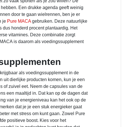
t zo vaak sporten als je zou willen? De
n hebben. Een drukke agenda geeft weinig
pannen door te gaan wielrennen, ben je er
n je
Pure MACA
gebruiken. Deze natuurlijke
s dus honderd procent plantaardig. Het
erse vitamines. Deze combinatie zorgt
Pure MACA is daarom als voedingssupplement
ssupplementen
rkrijgbaar als voedingssupplement in de
uit dierlijke producten komen, kun je een
es of zuivel eet. Neem de capsules van de
ns een maaltijd in. Dat kan op de dagen dat
ing van je energieniveau kan het ook op de
 merken dat je je een stuk energieker gaat
beter met stress om kunt gaan. Zowel Pure
de positieve boost. Kies voor het